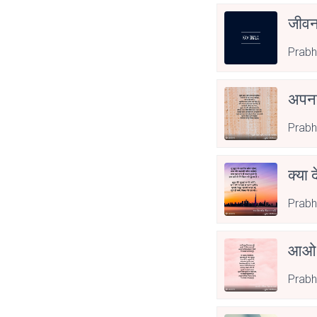
जीवन
Prabh
अपनत
Prabh
क्या 
Prabh
आओ 
Prabh