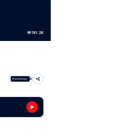
741.2K
AI