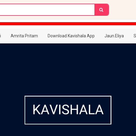
i
Amrita Pritam
Download Kavishala App
Jaun.Eliya
S