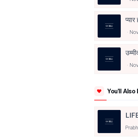
प्यार
Nov
उम्म
Nov
You'll Also 
LIF
Prabh