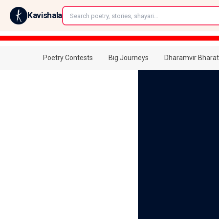
←
Kavishala
Poetry Contests
Big Journeys
Dharamvir Bharat