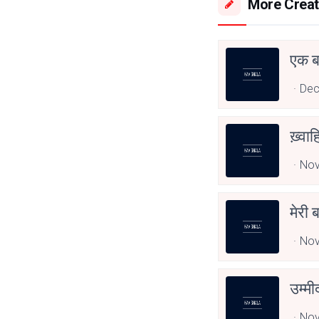
More Creat
एक बर
Dec
ख़्वा
Nov
मेरी ब
Nov
उम्मी
Nov