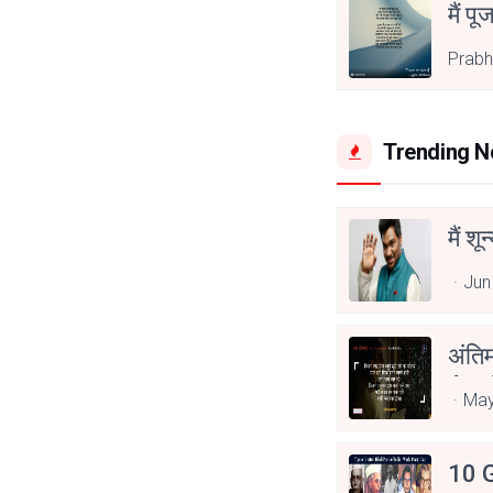
मैं पू
Prabh
Trending 
मैं शू
Jun
अंति
Asp
May
10 G