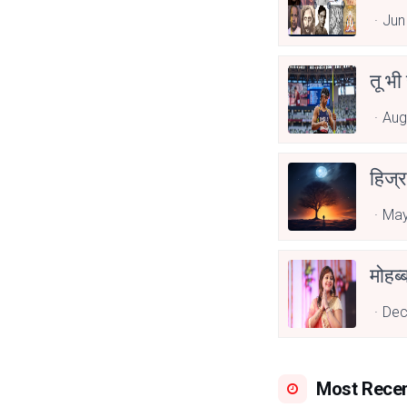
Jun
तू भी
Aug
हिज्र
May
Dec
Most Rece