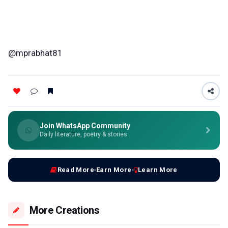
@mprabhat81
Join WhatsApp Community
Daily literature, poetry & stories
Read More
Earn More
Learn More
More Creations