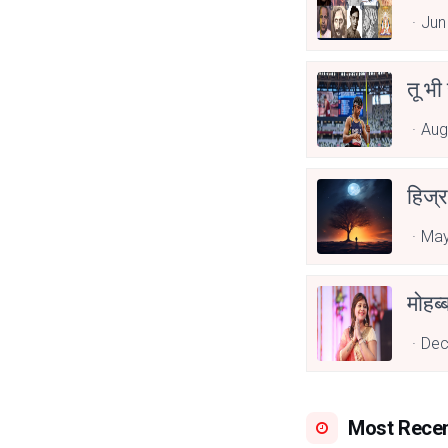
Jun
तू भी
Aug
हिज्र
May
Dec
Most Rece