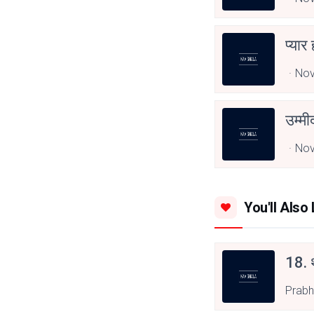
प्यार
Nov
उम्म
Nov
You'll Also 
18. थ
Prabh