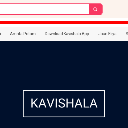
i
Amrita Pritam
Download Kavishala App
Jaun.Eliya
S