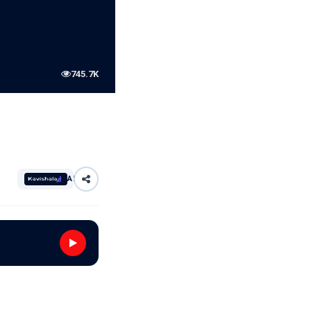
745.7K
AI