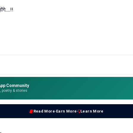
गे....!!
App Community
e, poetry & stories
Read More
Earn More
Learn More