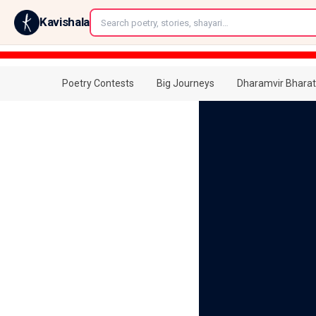
←
Kavishala
Poetry Contests
Big Journeys
Dharamvir Bharat