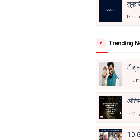
तुम्हा
Prabh
Trending 
मैं शू
Jun
अंति
Asp
May
10 G