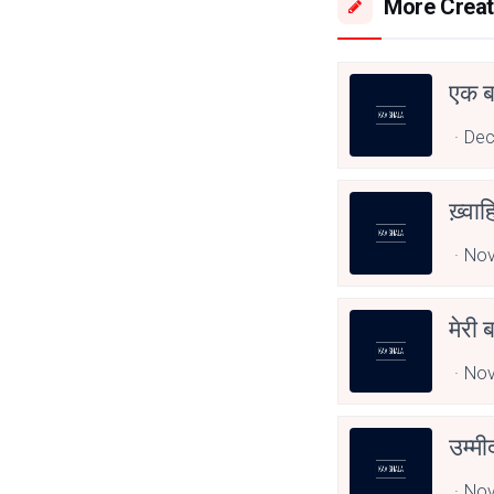
More Creat
एक बर
Dec
ख़्वा
Nov
मेरी ब
Nov
उम्मी
Nov