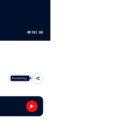
741.9K
AI