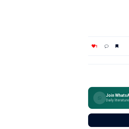
1
Join Whats
Daily literatur