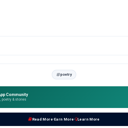
poetry
App Community
e, poetry & stories
Read More
Earn More
Learn More