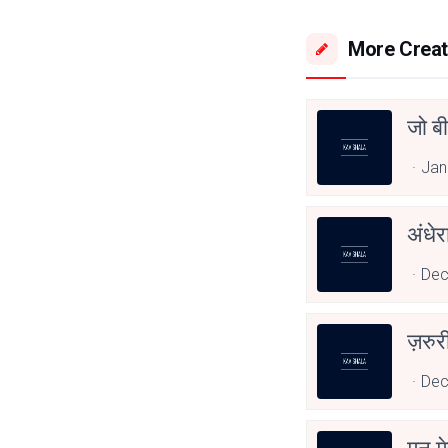
More Creat
जो बी
Jan
अंधेर
Dec
ज़रुरी
Dec