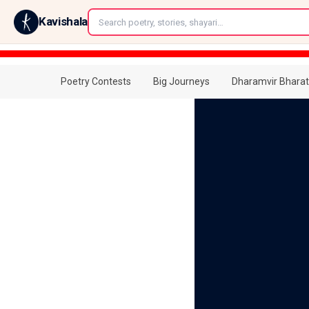
←
Kavishala
Poetry Contests
Big Journeys
Dharamvir Bharat