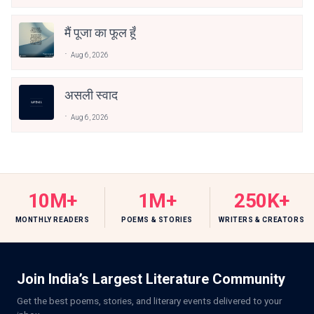
मैं पूजा का फूल हूँ
Aug 6, 2026
असली स्वाद
Aug 6, 2026
10M+
1M+
250K+
MONTHLY READERS
POEMS & STORIES
WRITERS & CREATORS
Join India’s Largest Literature Community
Get the best poems, stories, and literary events delivered to your