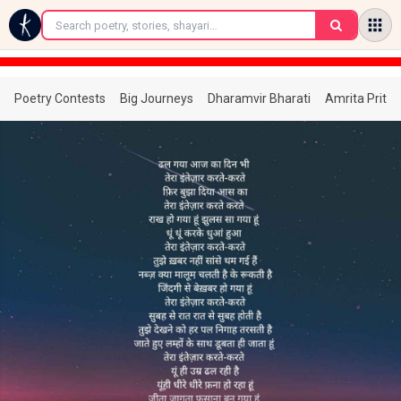
←
Poetry Contests
Big Journeys
Dharamvir Bharati
Amrita Prita