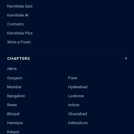
Kavishala Quiz
Kavishala AI
Contests
Kavishala Plus
Write a Poem
CHAPTERS
INDIA
Gurgaon
Pune
Mumbai
Hyderabad
Bangalore
Lucknow
Rewa
Indore
Bhopal
Ghaziabad
Hamirpur
Dehradoon
Kanpur