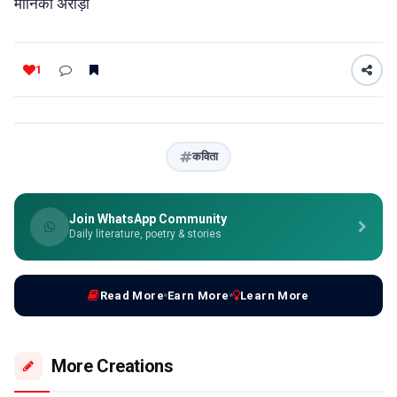
मोनिका अरोड़ा
1
कविता
Join WhatsApp Community
Daily literature, poetry & stories
Read More
Earn More
Learn More
More Creations