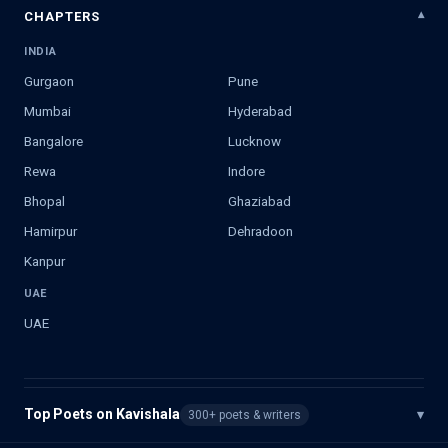
CHAPTERS
INDIA
Gurgaon
Pune
Mumbai
Hyderabad
Bangalore
Lucknow
Rewa
Indore
Bhopal
Ghaziabad
Hamirpur
Dehradoon
Kanpur
UAE
UAE
Top Poets on Kavishala
▾
300+ poets & writers