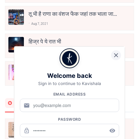
तू भी है राणा का वंशज फेंक जहां तक भाला जाए:
वाहिद अली वाहिद
Aug 7, 2021
हिज्र पे ये रात भी
May 12, 2024
मोहब्बत के सफ़र को एक हँसी आग़ाज़ दे देना -
Welcome back
अनामिका अम्बर जैन
Dec 24, 2021
Sign in to continue to Kavishala
EMAIL ADDRESS
Most Recent
mail
PASSWORD
अपनत्व
lock_outline
remove_red_eye
Aug 6, 2026