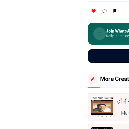
Join Whats
Daily literatur
More Creat
हाँ मैं
Mar