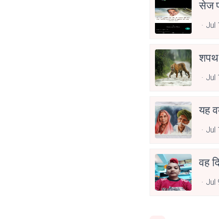
सेज प
Jul
शपथ ह
Jul
यह व
Jul
वह द
Jul