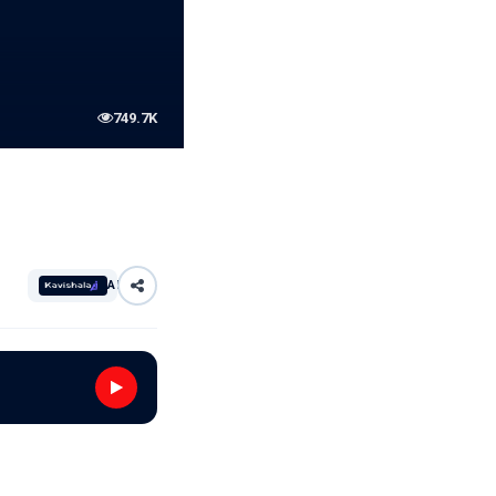
749.7K
AI