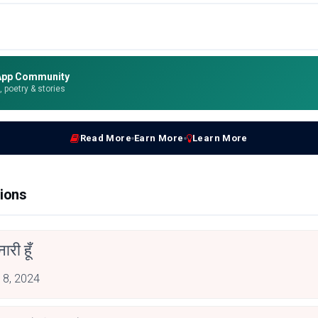
App Community
e, poetry & stories
Read More
Earn More
Learn More
ions
 नारी हूँ
 8, 2024