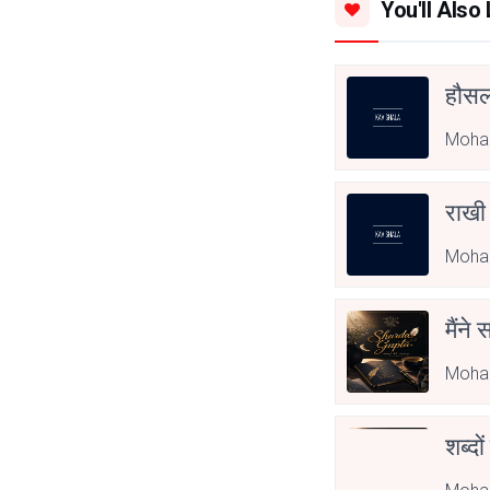
You'll Also 
हौसला
Mohan
राखी
Mohan
मैंने
Mohan
शब्दो