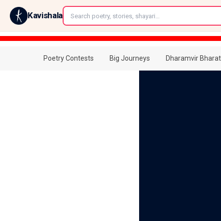
←
Kavishala
Poetry Contests
Big Journeys
Dharamvir Bharat