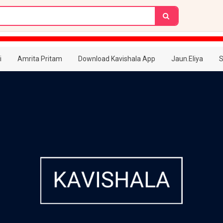
i
Amrita Pritam
Download Kavishala App
Jaun.Eliya
S