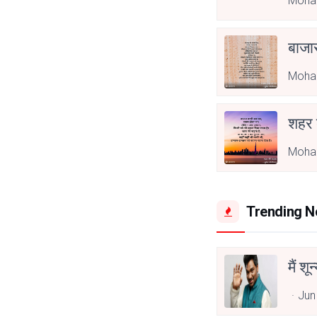
Mohan
बाजा
Mohan
शहर
Mohan
Trending 
मैं शू
Jun