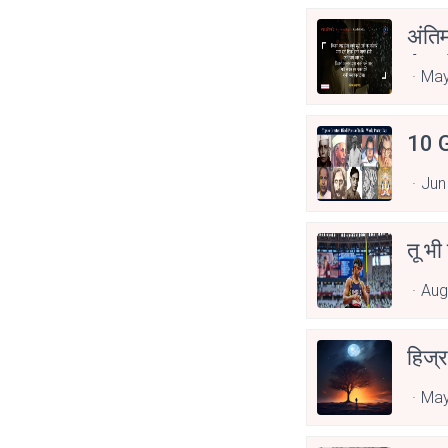
अंति
Asp
May
10 G
Jun
तू भी
Aug
हिज्र
May