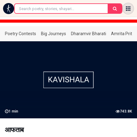
←
Poetry Contests
Big Journeys
Dharamvir Bharati
Amrita Prita
1
min
743.8K
आफताब