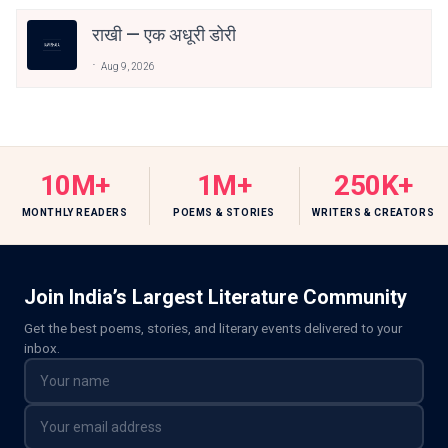
राखी — एक अधूरी डोरी
Aug 9, 2026
10M+
1M+
250K+
MONTHLY READERS
POEMS & STORIES
WRITERS & CREATORS
Join India’s Largest Literature Community
Get the best poems, stories, and literary events delivered to your
inbox.