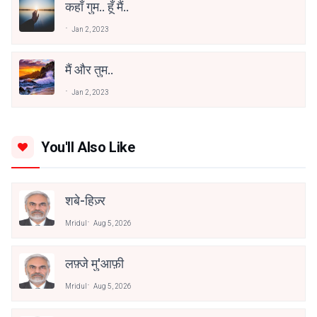
कहाँ गुम.. हूँ मैं..
Jan 2, 2023
मैं और तुम..
Jan 2, 2023
You'll Also Like
शबे-हिज़्र
Mridul
Aug 5, 2026
लफ़्जे मु'आफ़ी
Mridul
Aug 5, 2026