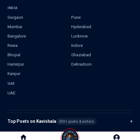
INDIA
Gurgaon
Pune
Mumbai
Hyderabad
Bangalore
Lucknow
Rewa
Indore
Bhopal
Ghaziabad
Hamirpur
Dehradoon
Kanpur
UAE
UAE
Top Poets on Kavishala
▾
300+ poets & writers
©
2026
Kavishala. All rights reserved.