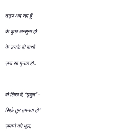
तड़प
अब
रहा
हूँ
के
कुछ
अन्सुना
हो
के
उनके
ही
हाथों
..
ज़रा
सा
गुनाह
हो
, “
” -
वो
लिख
दें
मृदुल
”
सिर्फ़
तुम
हमनवा
हो
,
ज़माने
को
भूल