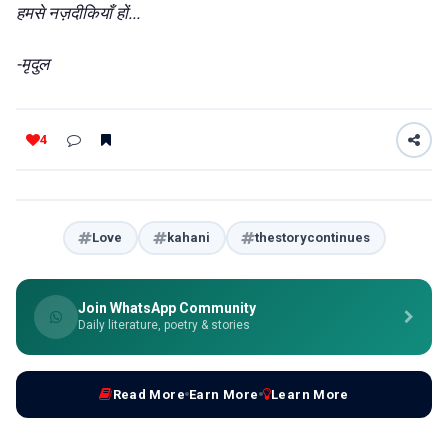
हों...
हमसे
नज़दीकियाँ
-
मृदुल
4
Love
kahani
thestorycontinues
Join WhatsApp Community
Daily literature, poetry & stories
Read More
Earn More
Learn More