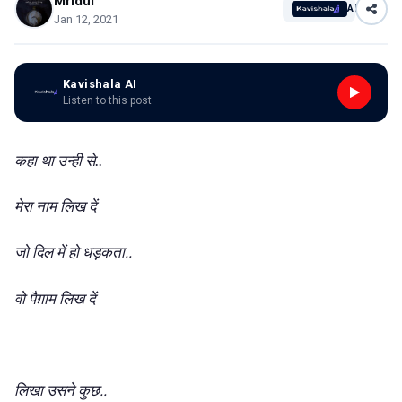
Mridul
AI
Jan 12, 2021
Kavishala AI
Listen to this post
कहा
था
उन्ही
से..
मेरा
नाम
लिख
दें
हो
..
जो
दिल
में
धड़कता
वो
पैग़ाम
लिख
दें
..
लिखा
उसने
कुछ