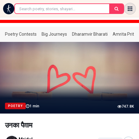
←
Poetry Contests
Big Journeys
Dharamvir Bharati
Amrita Prita
1
min
POETRY
747.8K
उनका पैग़ाम