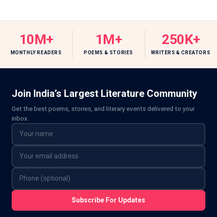
10M+
1M+
250K+
MONTHLY READERS
POEMS & STORIES
WRITERS & CREATORS
Join India’s Largest Literature Community
Get the best poems, stories, and literary events delivered to your
inbox.
Subscribe For Updates