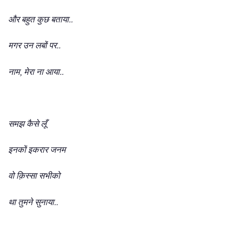
..
और
बहुत
कुछ
बताया
..
मगर
उन
लबों
पर
..
नाम, मेरा
ना
आया
समझ
कैसे
लूँ
इनकों
इकरार
जनम
वो
क़िस्सा
सभीको
..
था
तुमने
सुनाया