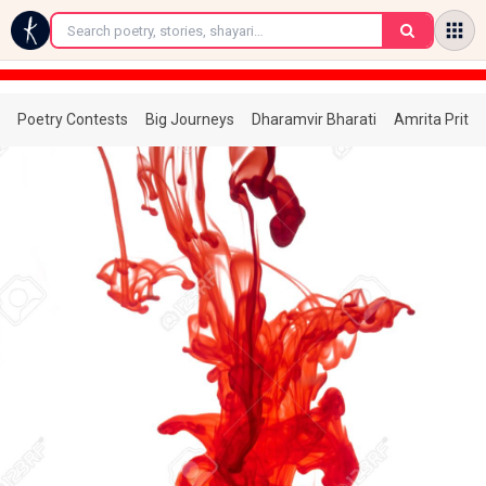
←
Poetry Contests
Big Journeys
Dharamvir Bharati
Amrita Prita