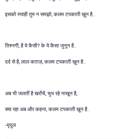
,
टपकाती
..
इसको
स्याही
तुम
न
समझो
कलम
ख़ून
है
,
?
..
तिश्नगी
है
ये
कैसी
के
ये
कैसा
जुनून
है
,
,
टपकाती
..
दर्द
से
है
लाल
काग़ज़
कलम
ख़ून
है
,
,
अब
भी
जलतीं
है
खरोंचें
चुभ
रहे
नाखून
है
,
टपकाती
..
क्या
रहा
अब
और
कहना
कलम
ख़ून
है
-
मृदुल