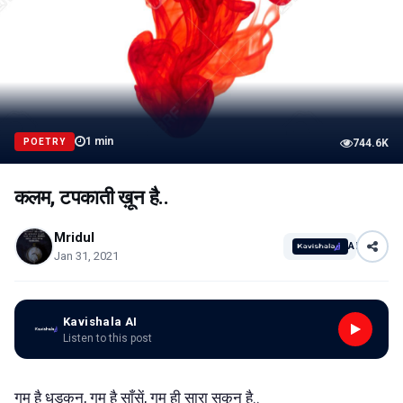
1
min
POETRY
744.6K
कलम, टपकाती ख़ून है..
Mridul
AI
Jan 31, 2021
Kavishala AI
Listen to this post
,
,
..
गुम
है
धड़कन
गुम
है
साँसें
गुम
ही
सारा
सुकून
है