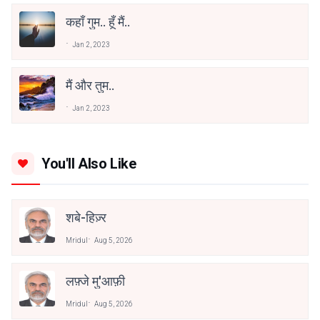
कहाँ गुम.. हूँ मैं..
Jan 2, 2023
मैं और तुम..
Jan 2, 2023
You'll Also Like
शबे-हिज़्र
Mridul
Aug 5, 2026
लफ़्जे मु'आफ़ी
Mridul
Aug 5, 2026