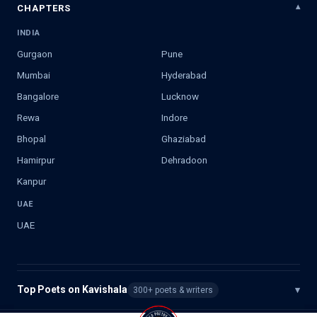
CHAPTERS
INDIA
Gurgaon
Pune
Mumbai
Hyderabad
Bangalore
Lucknow
Rewa
Indore
Bhopal
Ghaziabad
Hamirpur
Dehradoon
Kanpur
UAE
UAE
Top Poets on Kavishala
▾
300+ poets & writers