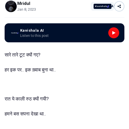
Mridul
AI
Jan 8, 2023
Kavishala AI
Listen to this post
?
सारे
तारे
टूट
क्यों
गए
..
बुना
..
हर
इक
पर
इक
ख़्वाब
था
?
रात
ये
काली
रुठ
क्यों
गयी
..
हमने
बस
सपना
देखा
था