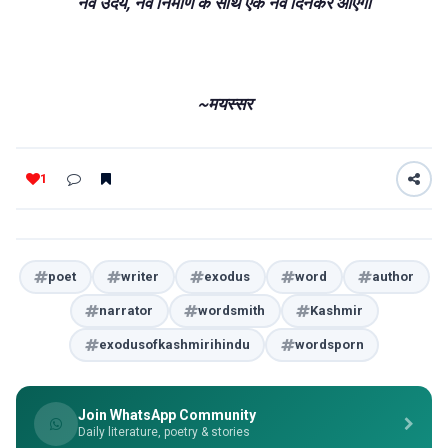
नव उदय, नव निर्माण के साथ एक नव दिनकर आएगा
~मयस्सर
1
poet
writer
exodus
word
author
narrator
wordsmith
Kashmir
exodusofkashmirihindu
wordsporn
Join WhatsApp Community
Daily literature, poetry & stories