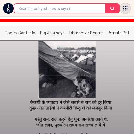
←
Poetry Contests
Big Journeys
Dharamvir Bharati
Amrita Prita