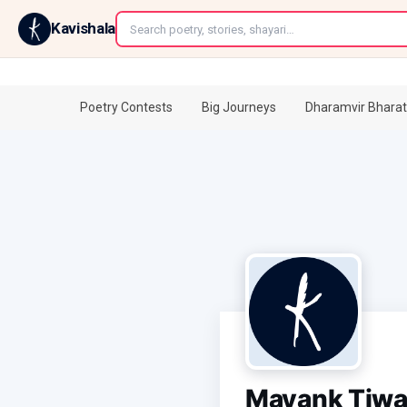
←
Kavishala
Poetry Contests
Big Journeys
Dharamvir Bharat
Mayank Tiwa