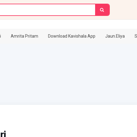
i
Amrita Pritam
Download Kavishala App
Jaun.Eliya
S
ri