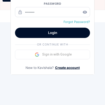
PASSWORD
Oct 5, 2024
lock_outline
remove_red_eye
Load more
Forgot Password?
Login
OR CONTINUE WITH
Sign in with Google
New to Kavishala?
Create account