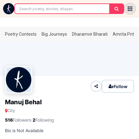
←
Poetry Contests
Big Journeys
Dharamvir Bharati
Amrita Prita
Follow
Manuj Behal
City
·
516
Followers
2
Following
Bio is Not Avaliable