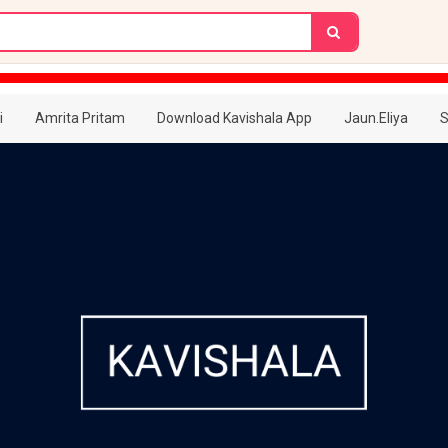
i
Amrita Pritam
Download Kavishala App
Jaun.Eliya
S