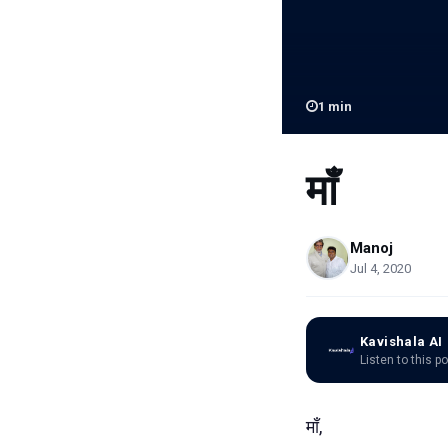
1
min
माँ
Manoj
Jul 4, 2020
Kavishala AI
Listen to this p
माँ,