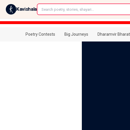
←
Kavishala
Poetry Contests
Big Journeys
Dharamvir Bharat