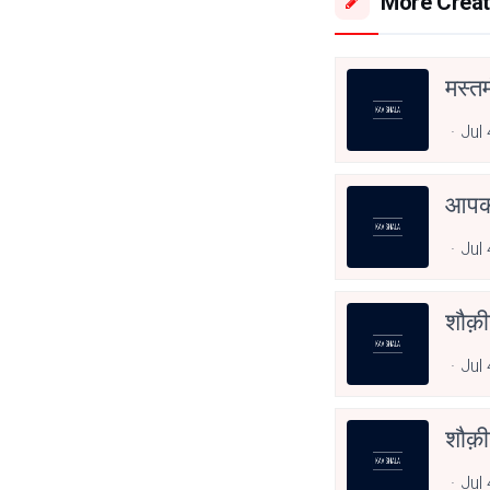
More Creat
मस्त
Jul
आपका
Jul
शौक़
Jul
शौक़
Jul