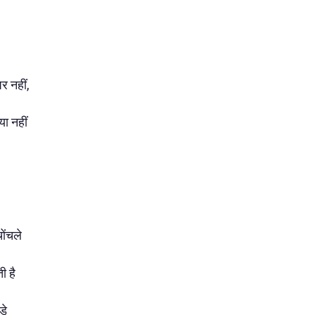
पर नहीं,
 या नहीं
चोंचले
ी है
डे