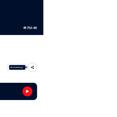
750.8K
AI