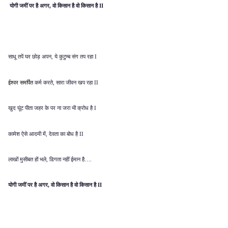
योगी जमीं पर है अगर
वो किसान है वो किसान है
,
II
साधू तपें
घर छोड़ अपन
ये कुटुम्ब संग तप रहा
,
I
ईश्वर समर्पित
कर्म करते
सारा जीवन खप रहा
,
II
खुद घूंट पीता जहर के पर ना जरा भी क्रोध है
I
कामेश ऐसे आदमी में
देवता का बोध है
,
II
लाखों मुसीबत हों भले
डिगता नहीं ईमान है
,
….
योगी जमीं पर है अगर
वो किसान है वो किसान है
,
II