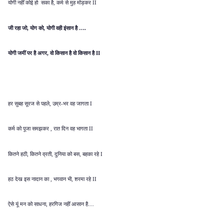
योगी नहीं कोई हो सका है
कर्म से मुह मोड़कर
,
II
जी रहा जो
योग को
योगी वही इंसान है
,
,
….
योगी जमीं पर है अगर
वो किसान है वो किसान है
,
II
हर सुबह सूरज से पहले
उम्र
भर वह जागता
,
-
I
कर्म को पूजा समझकर
रात दिन वह भागता
,
II
कितने हठी
कितने व्रती
दुनिया को बस
बहका रहे
,
,
,
I
हठ देख इस नादान का
भगवान भी
शरमा रहे
,
,
II
ऐसे यूं मन को साधना
हरगिज नहीं आसान है
,
....