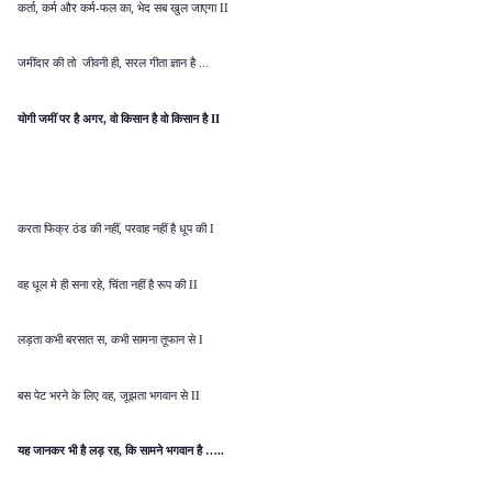
कर्ता
कर्म और कर्म
फल का
भेद सब खुल जाएगा
,
-
,
II
जमींदार की तो जीवनी ही
सरल गीता ज्ञान है
,
...
योगी जमीं पर है अगर
वो किसान है वो किसान है
,
II
करता फिक्र ठंड की नहीं
परवाह नहीं है धूप की
,
I
वह धूल मे ही सना रहे
चिंता नहीं है रूप की
,
II
लड़ता कभी बरसात स
कभी सामना तूफान से
,
I
बस पेट भरने के लिए वह
जूझता भगवान से
,
II
यह जानकर भी है लड़ रह
कि सामने भगवान है
,
…..