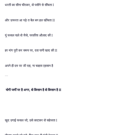
धरती का सीना चीरकर
वो पसीने से सींचता
,
I
और ज़रूरत आ पड़े त बैल बन हल खींचता
II
यूं फसल पाले वो जैसे
परवरिश औलाद की
,
I
हर मांग पूरी कर समय पर
दवा पानी खाद की
,
II
अपने ही दम पर जी रहा
ना चाहता एहसान है
,
…
योगी जमीं पर है अगर
वो किसान है वो किसान है
,
II
खुद उगाई फसल जो
उसे काटकर वो सहेजता
,
I