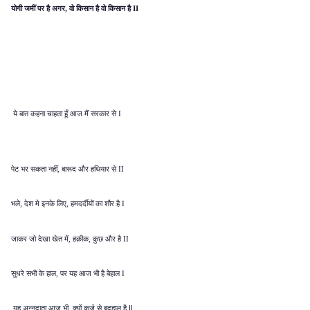
योगी जमीं पर है अगर
वो किसान है वो किसान है
,
II
ये बात कहना चाहता हूँ आज मैं सरकार से
I
पेट भर सकता नहीं
बारूद और हथियार से
,
II
,
भले
देश मे इनके लिए
हमदर्दीयों का शौर है
,
I
जाकर जो देखा खेत में
हक़ीक
कुछ और है
,
,
II
सुधरे सभी के हाल
पर यह आज भी है बेहाल
,
I
यह अन्नदाता आज भी
क्यों कर्ज से बदहाल
है
II
,