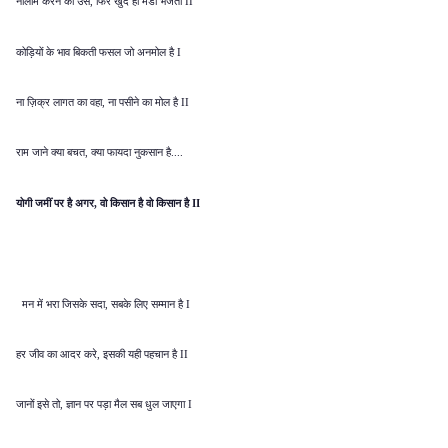
नीलाम करने को उसे
फिर खुद ही मंडी भेजता
,
II
कोड़ियों के भाव बिकती फसल जो अनमोल है
I
ना ज़िक्र लागत का वहा
ना पसीने का मोल है
,
II
राम जाने क्या बचत
क्या फायदा नुकसान है
,
....
योगी जमीं पर है अगर
वो किसान है वो किसान है
,
II
मन में भरा जिसके सदा
सबके लिए सम्मान है
,
I
हर जीव का आदर करे
इसकी यही पहचान है
,
II
जानों इसे तो
ज्ञान पर पड़ा मैल सब धुल जाएगा
,
I