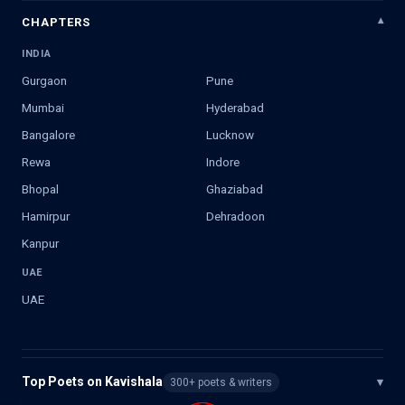
CHAPTERS
INDIA
Gurgaon
Pune
Mumbai
Hyderabad
Bangalore
Lucknow
Rewa
Indore
Bhopal
Ghaziabad
Hamirpur
Dehradoon
Kanpur
UAE
UAE
Top Poets on Kavishala
▾
300+ poets & writers