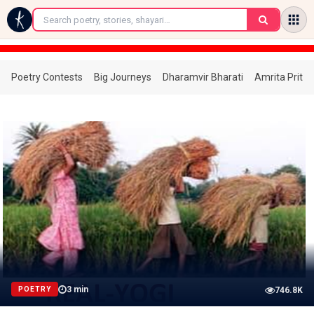
←
Poetry Contests
Big Journeys
Dharamvir Bharati
Amrita Prita
3
min
POETRY
746.8K