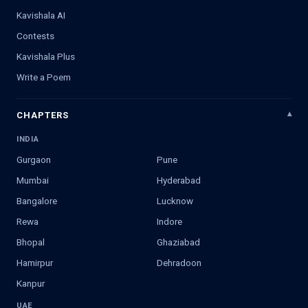
Kavishala AI
Contests
Kavishala Plus
Write a Poem
CHAPTERS
INDIA
Gurgaon
Pune
Mumbai
Hyderabad
Bangalore
Lucknow
Rewa
Indore
Bhopal
Ghaziabad
Hamirpur
Dehradoon
Kanpur
UAE