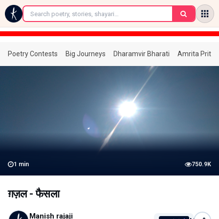
←
Poetry Contests
Big Journeys
Dharamvir Bharati
Amrita Prita
1
min
750.9K
ग़ज़ल - फैसला
Manish rajaji