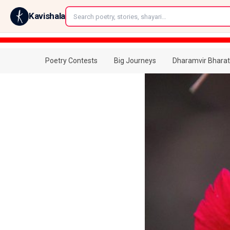
←
Kavishala
Poetry Contests
Big Journeys
Dharamvir Bharat