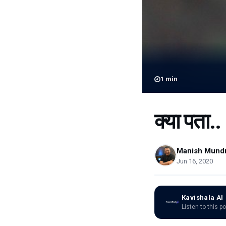
1
min
क्या पता..
Manish Mund
Jun 16, 2020
Kavishala AI
Listen to this p