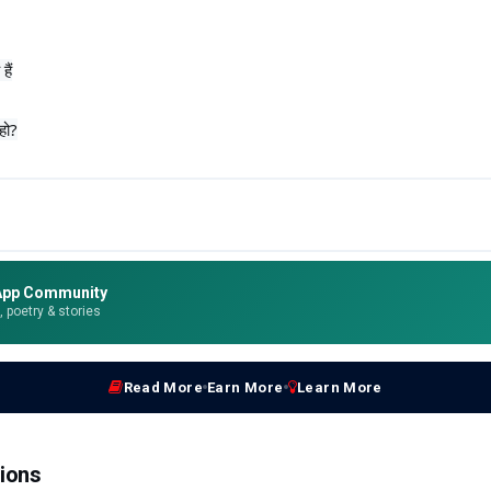
हैं
हो?
App Community
e, poetry & stories
Read More
Earn More
Learn More
ions