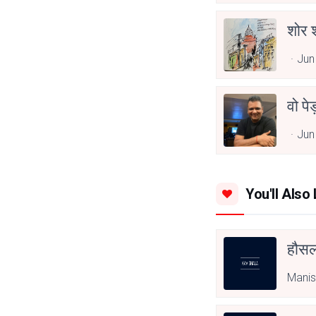
शोर 
Jun
वो पेड
Jun
You'll Also 
हौसला
Manis