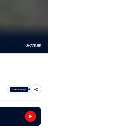
778.8K
AI