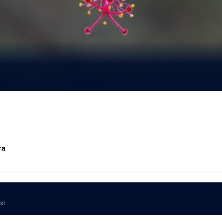
ra
ost