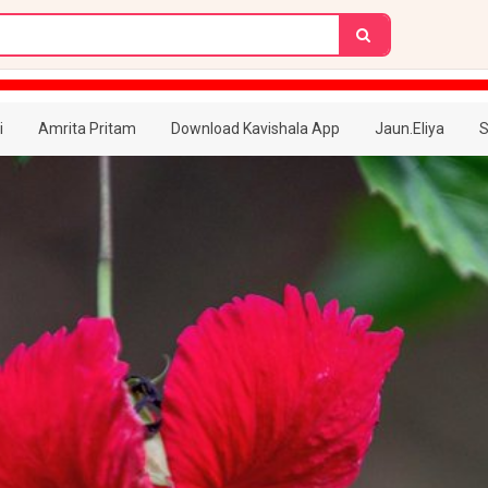
i
Amrita Pritam
Download Kavishala App
Jaun.Eliya
S