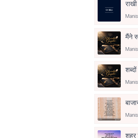
राखी
Manis
मैंने
Manis
शब्दो
Manis
बाजा
Manis
शहर