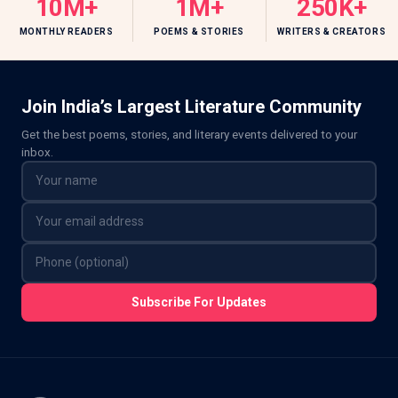
10M+
1M+
250K+
MONTHLY READERS
POEMS & STORIES
WRITERS & CREATORS
Join India’s Largest Literature Community
Get the best poems, stories, and literary events delivered to your
inbox.
Subscribe For Updates