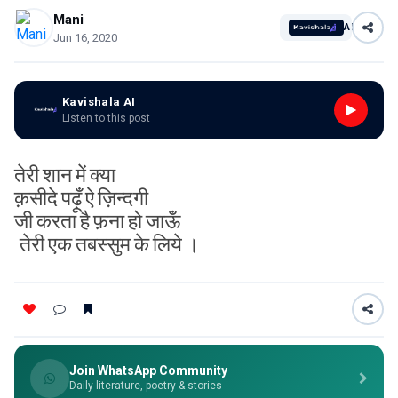
Mani
AI
Jun 16, 2020
Kavishala AI
Listen to this post
तेरी
शान
में
क्या
क़सीदे
पढ़ूँ
ऐ
ज़िन्दगी
जी
करता
है
फ़ना
हो
जाऊँ
तेरी
एक
तबस्सुम
के
लिये
।
Join WhatsApp Community
Daily literature, poetry & stories