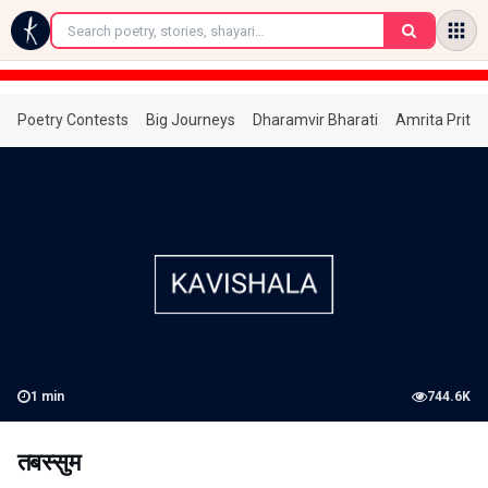
←
Poetry Contests
Big Journeys
Dharamvir Bharati
Amrita Prita
1
min
744.6K
तबस्सुम