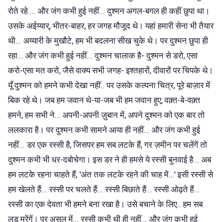
रोते रहे.... और जंग कभी हुई नहीं... दुश्मन अगल-बगल ही कहीं छुपा था।
उसके अईय्यार्, भीतर-बाहर, हर जगह मौजूद थे। यहां हमारी सेना भी तैयार
थी... अय्यारी के मुखौटे, हम भी बदलना सीख चुके थे। पर दुश्मन छुपा ही
रहा... और जंग कभी हुई नहीं... दुश्मन चालाक है- दुश्मन से डरो, एसा
करो-एसा मत करो, जैसे वाक्य सभी जगह- इश्तहारों, दीवारों पर चिपके थे।
यूँ दुश्मन को हमने कभी देखा नहीं.. पर उसके कल्पना चित्र, पूरे बाज़ार में
बिक रहे थे। जब हम जवान थे-या-जब भी हम जवान हुए, वक़्त-बे-वक़्त
हमने, हम सभी ने... अपनी-अपनी ज़ुबान में, अपने दुश्मन को एक बार तो
ललकारा है। पर दुश्मन कभी सामने आया ही नहीं... और जंग कभी हुई
नहीं... डर एक रस्सी है, जिसपर हम सब लटके हैं, गर ज़मीन पर चलेंगें तो
दुश्मन कभी भी धर-दबोचेगा। इस डर ने ही हमसे ये रस्सी बुनवाई है... अब
हम लटके रहना चाहते हैं, 'अंत तक लटके रहने की चाह में...' इसी रस्सी से
हम खेलते हैं... रस्सी पर चलते हैं... रस्सी बिछाते हैं... रस्सी ओढ़ते हैं...
रस्सी का एक देवता भी हमने बना रखा है। उसे बचाने के लिए.. हम सब
लड़ मरेंगें। पर असल में... रस्सी कभी थी ही नहीं... और जंग कभी हुई