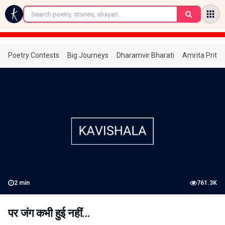
←
Poetry Contests
Big Journeys
Dharamvir Bharati
Amrita Prita
2
min
761.3K
पर जंग कभी हुई नहीं...