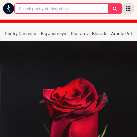
←
Poetry Contests
Big Journeys
Dharamvir Bharati
Amrita Prita