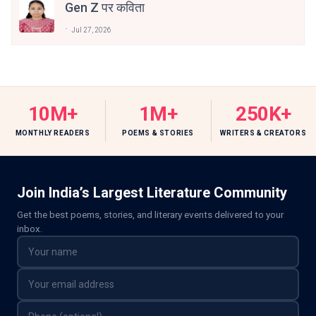
Gen Z पर कविता
Jul 27, 2026
10M+
1M+
250K+
MONTHLY READERS
POEMS & STORIES
WRITERS & CREATORS
Join India’s Largest Literature Community
Get the best poems, stories, and literary events delivered to your
inbox.