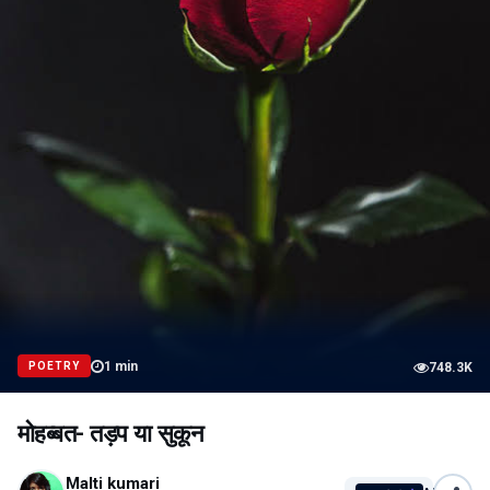
1
min
POETRY
748.3K
मोहब्बत- तड़प या सुकून
Malti kumari