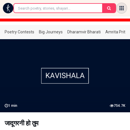
←
Poetry Contests
Big Journeys
Dharamvir Bharati
Amrita Prita
1
min
754.7K
जादूगरनी हो तुम