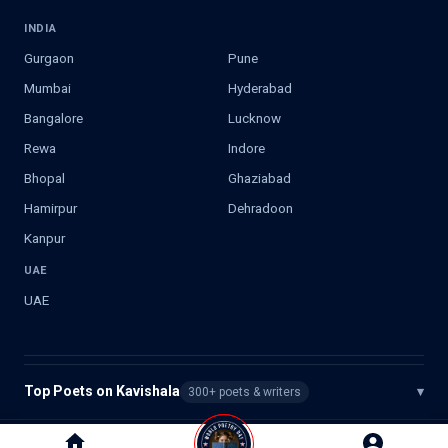
INDIA
Gurgaon
Pune
Mumbai
Hyderabad
Bangalore
Lucknow
Rewa
Indore
Bhopal
Ghaziabad
Hamirpur
Dehradoon
Kanpur
UAE
UAE
Top Poets on Kavishala
▾
300+ poets & writers