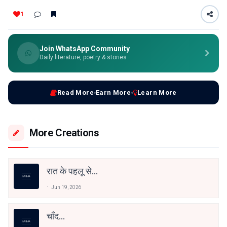
1
Join WhatsApp Community
Daily literature, poetry & stories
Read More
Earn More
Learn More
More Creations
रात के पहलू से...
Jun 19, 2026
चाँद...