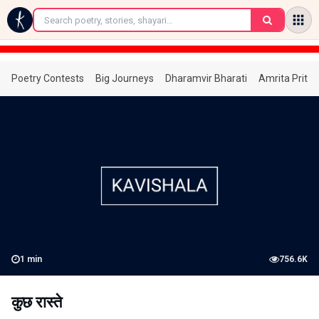
←
Poetry Contests
Big Journeys
Dharamvir Bharati
Amrita Prita
1
min
756.6K
कुछ रास्ते