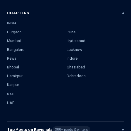
CHAPTERS
INDIA
Gurgaon
Pune
Mumbai
Hyderabad
Bangalore
Lucknow
Rewa
Indore
Bhopal
Ghaziabad
Hamirpur
Dehradoon
Kanpur
UAE
UAE
Top Poets on Kavishala
▾
300+ poets & writers