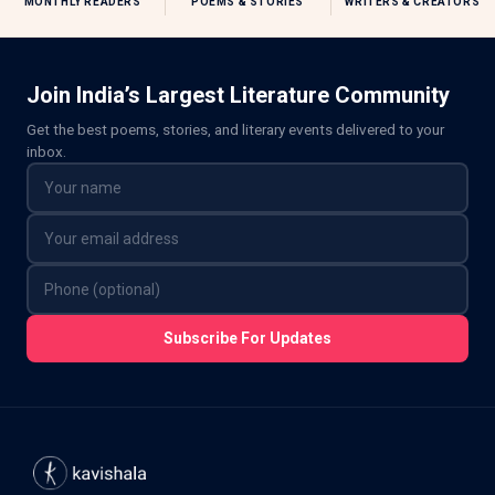
MONTHLY READERS
POEMS & STORIES
WRITERS & CREATORS
Join India’s Largest Literature Community
Get the best poems, stories, and literary events delivered to your
inbox.
Subscribe For Updates