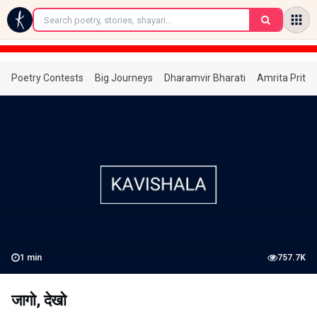
←
Poetry Contests
Big Journeys
Dharamvir Bharati
Amrita Prita
1
min
757.7K
जागो, देखो