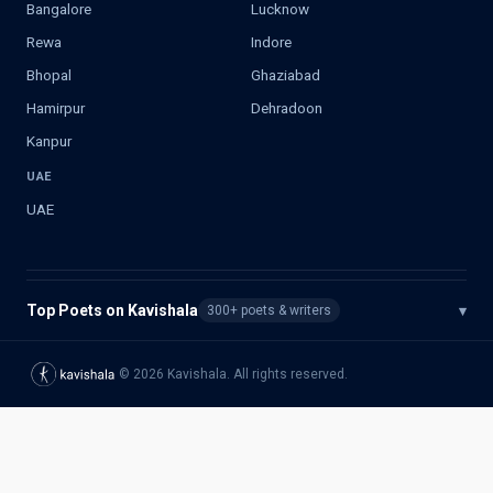
Bangalore
Lucknow
Rewa
Indore
Bhopal
Ghaziabad
Hamirpur
Dehradoon
Kanpur
UAE
UAE
Top Poets on Kavishala
▾
300+ poets & writers
©
2026
Kavishala. All rights reserved.