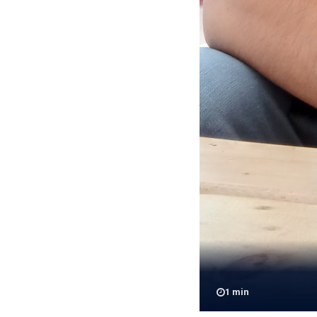
1
min