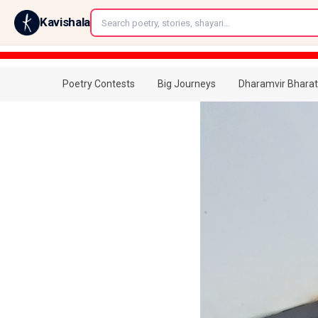
←
Kavishala
Poetry Contests
Big Journeys
Dharamvir Bharat