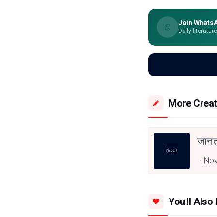
Join Whats
Daily literatur
More Creat
जानत
Nov
You'll Also 