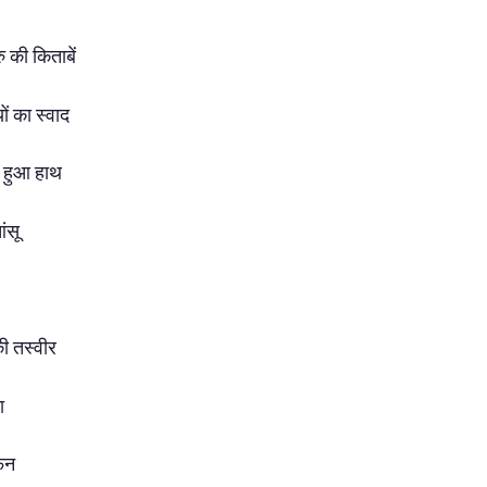
रु की किताबें
यों का स्वाद
ा हुआ हाथ
ंसू
की तस्वीर
ा
फ़न