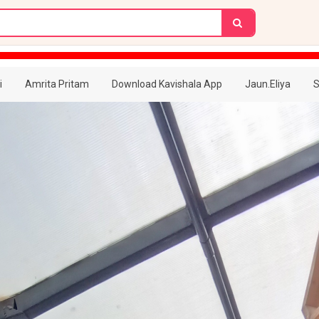
i
Amrita Pritam
Download Kavishala App
Jaun.Eliya
S