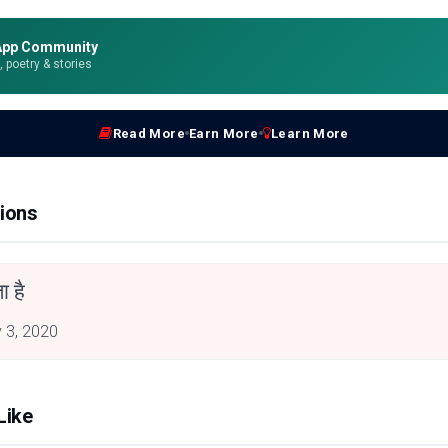
App Community
e, poetry & stories
Read More
Earn More
Learn More
ions
ा है
 3, 2020
Like