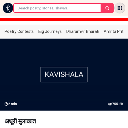
←
Poetry Contests
Big Journeys
Dharamvir Bharati
Amrita Prita
2
min
755.2K
अधूरी मुलाकात