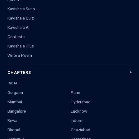
Kavishala Suno
Kavishala Quiz
Kavishala AI
Contests
Kavishala Plus
Write a Poem
CHAPTERS
INDIA
Gurgaon
Pune
Mumbai
Hyderabad
Bangalore
Lucknow
Rewa
Indore
Bhopal
Ghaziabad
Hamirpur
Dehradoon