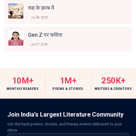
रूह के क़ल्ब में
Jul 28, 2026
Gen Z पर कविता
Jul 27, 2026
10M+
1M+
250K+
MONTHLY READERS
POEMS & STORIES
WRITERS & CREATORS
Join India’s Largest Literature Community
Get the best poems, stories, and literary events delivered to your
inbox.