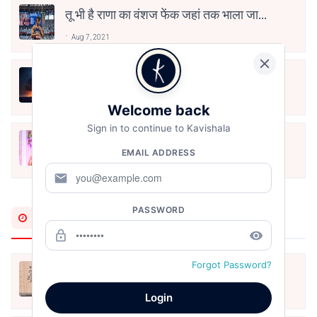
तू भी है राणा का वंशज फेंक जहां तक भाला जाए:
वाहिद अली वाहिद
Aug 7, 2021
हिज्र पे ये रात भी
May 12, 2024
Welcome back
Sign in to continue to Kavishala
मोहब्बत के सफ़र को एक हँसी आग़ाज़ दे देना -
EMAIL ADDRESS
अनामिका अम्बर जैन
Dec 24, 2021
mail
PASSWORD
Most Recent
lock_outline
remove_red_eye
Forgot Password?
अपनत्व
Aug 6, 2026
Login