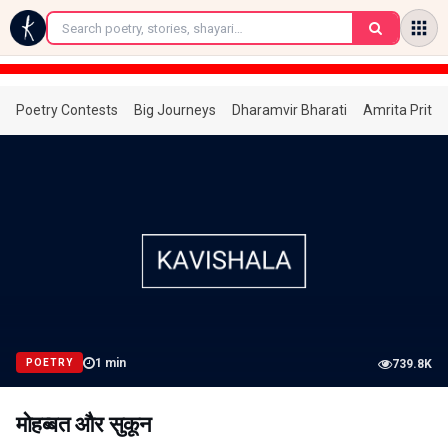
←
Poetry Contests
Big Journeys
Dharamvir Bharati
Amrita Prita
1
min
POETRY
739.8K
मोहब्बत और सुकून