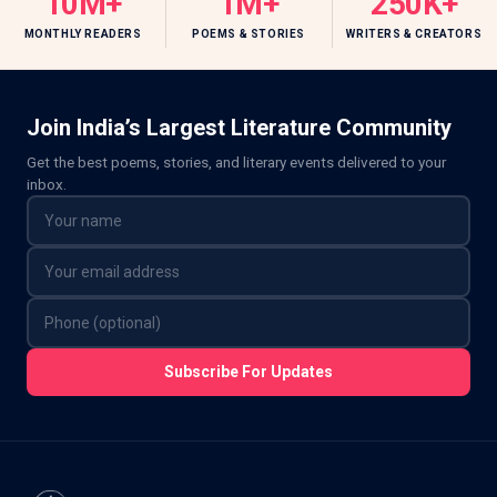
10M+
1M+
250K+
MONTHLY READERS
POEMS & STORIES
WRITERS & CREATORS
Join India’s Largest Literature Community
Get the best poems, stories, and literary events delivered to your
inbox.
Subscribe For Updates