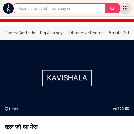
←
Poetry Contests
Big Journeys
Dharamvir Bharati
Amrita Prita
1
min
773.5K
कल जो था मेरा