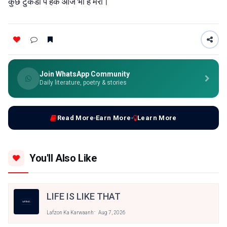
कुछ टुकडो पे हक आज भी हे मेरा।
Join WhatsApp Community
Daily literature, poetry & stories
Read More
Earn More
Learn More
You'll Also Like
LIFE IS LIKE THAT
Lafzon Ka Karwaanh
Aug 7, 2026