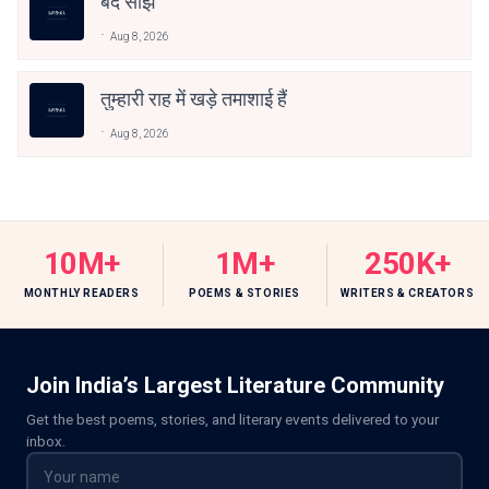
बंद साँझ
Aug 8, 2026
तुम्हारी राह में खड़े तमाशाई हैं
Aug 8, 2026
10M+
1M+
250K+
MONTHLY READERS
POEMS & STORIES
WRITERS & CREATORS
Join India’s Largest Literature Community
Get the best poems, stories, and literary events delivered to your
inbox.