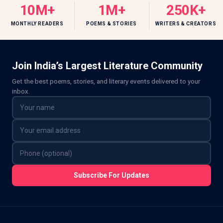
10M+
1M+
250K+
MONTHLY READERS
POEMS & STORIES
WRITERS & CREATORS
Join India’s Largest Literature Community
Get the best poems, stories, and literary events delivered to your
inbox.
Subscribe For Updates