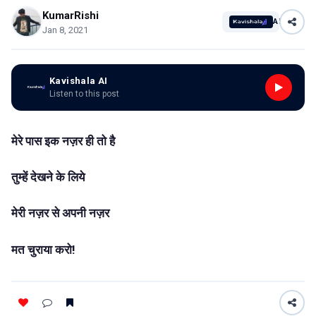
KumarRishi
AI
Jan 8, 2021
Kavishala AI
Listen to this post
मेरे
पास
इक
नज़र
ही
तो
है
तुम्हें
देखने
के
लिये
मेरी
नज़र
से
अपनी
नज़र
!
मत
चुराया
करो