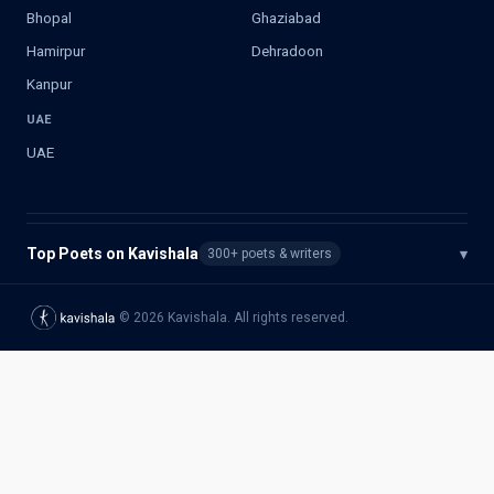
Bhopal
Ghaziabad
Hamirpur
Dehradoon
Kanpur
UAE
UAE
Top Poets on Kavishala
▾
300+ poets & writers
©
2026
Kavishala. All rights reserved.