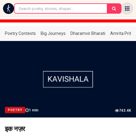
←
Poetry Contests
Big Journeys
Dharamvir Bharati
Amrita Prita
1
min
POETRY
743.4K
इक नज़र