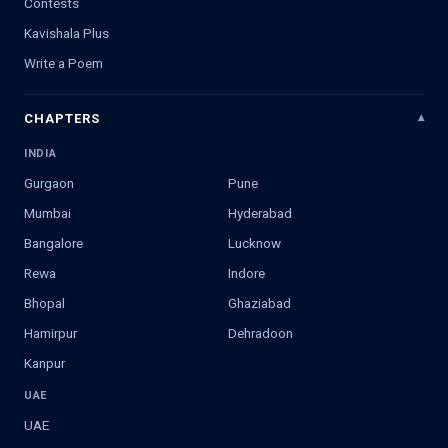
Contests
Kavishala Plus
Write a Poem
CHAPTERS
INDIA
Gurgaon
Pune
Mumbai
Hyderabad
Bangalore
Lucknow
Rewa
Indore
Bhopal
Ghaziabad
Hamirpur
Dehradoon
Kanpur
UAE
UAE