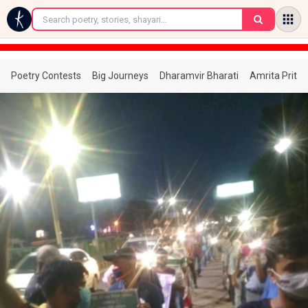
←
Poetry Contests
Big Journeys
Dharamvir Bharati
Amrita Prita