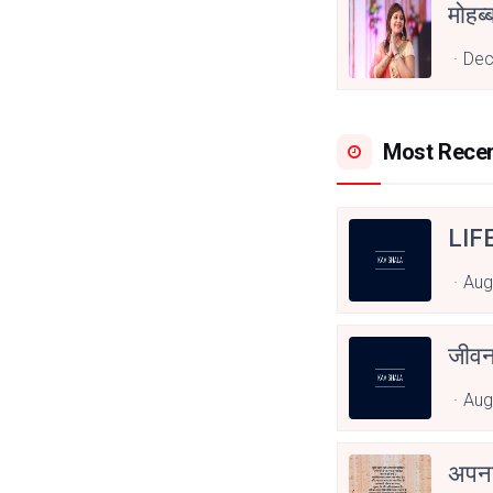
Dec
Most Rece
LIF
Aug
जीवन
Aug
अपनत