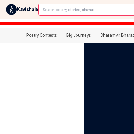
←
Kavishala
Poetry Contests
Big Journeys
Dharamvir Bharat