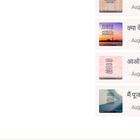
Aug
क्या 
Aug
आओ 
Aug
मैं पू
Aug