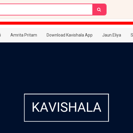
i
Amrita Pritam
Download Kavishala App
Jaun.Eliya
S