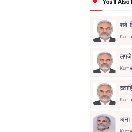
You'll Also 
शबे-ह
Kumar
लफ़्ज
Kumar
ख़्वा
Kumar
अना
Kumar