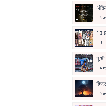
अंति
Asp
May
10 G
Jun
तू भी
Aug
हिज्र
May