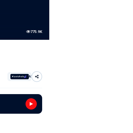
775.9K
AI