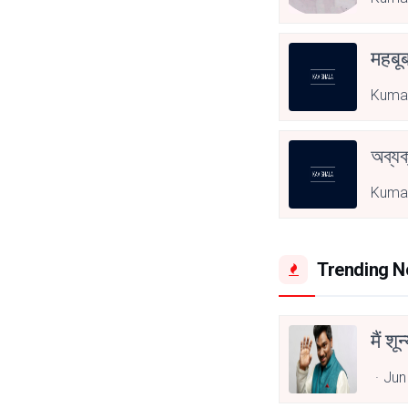
महबू
Kumar
অব্যক
Kumar
Trending 
मैं शू
Jun