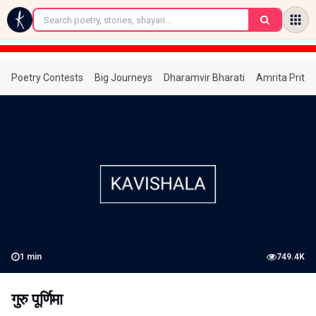
←
Poetry Contests
Big Journeys
Dharamvir Bharati
Amrita Prita
1
min
749.4K
गुरु पूर्णिमा