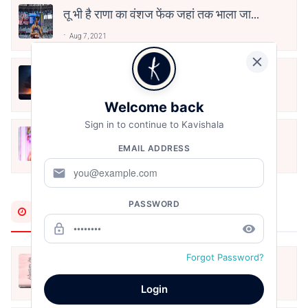
तू भी है राणा का वंशज फेंक जहां तक भाला जाए:
वाहिद अली वाहिद
Aug 7, 2021
हिज्र पे ये रात भी
May 12, 2024
Welcome back
Sign in to continue to Kavishala
मोहब्बत के सफ़र को एक हँसी आग़ाज़ दे देना -
EMAIL ADDRESS
अनामिका अम्बर जैन
Dec 24, 2021
mail
PASSWORD
Most Recent
lock_outline
remove_red_eye
Forgot Password?
आओ पथिक मेहनत करो
Aug 6, 2026
Login