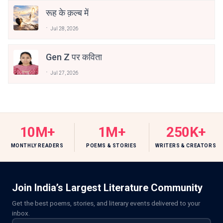
रूह के क़ल्ब में
Jul 28, 2026
Gen Z पर कविता
Jul 27, 2026
10M+
1M+
250K+
MONTHLY READERS
POEMS & STORIES
WRITERS & CREATORS
Join India’s Largest Literature Community
Get the best poems, stories, and literary events delivered to your
inbox.