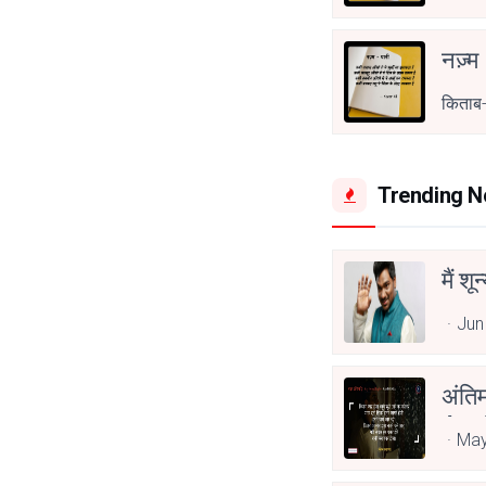
नज़्म
किताब-
Trending 
मैं शू
Jun
अंति
Asp
May