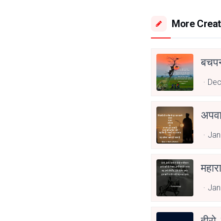
More Creat
बचप
Dec
अपव
Jan
महार
Jan
हीरो 