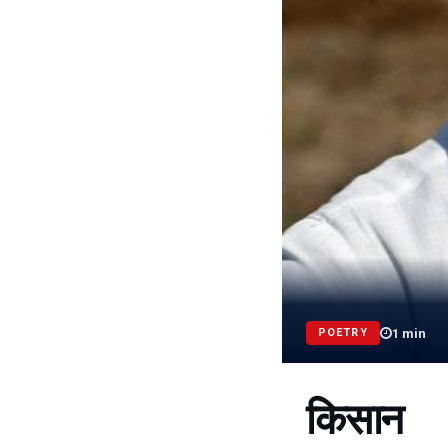
1
min
POETRY
किसान