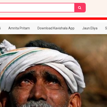
i
Amrita Pritam
Download Kavishala App
Jaun.Eliya
S