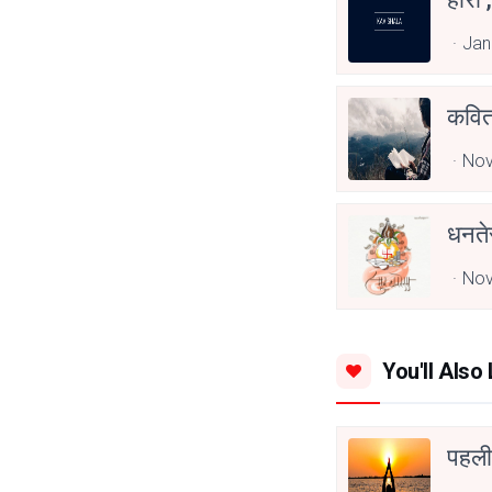
Jan
कवित
Nov
धनत
Nov
You'll Also 
पहली