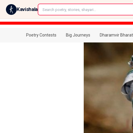
←
Kavishala
Poetry Contests
Big Journeys
Dharamvir Bharat