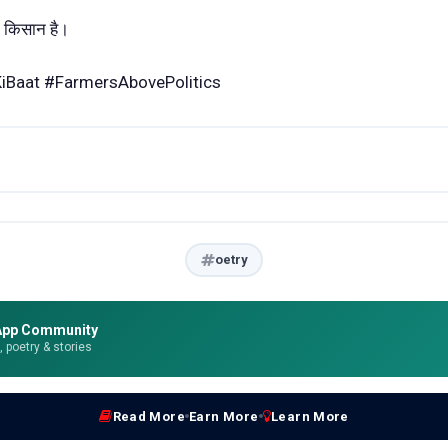
म किसान है।
KiBaat #FarmersAbovePolitics
oetry
App Community
e, poetry & stories
Read More
Earn More
Learn More