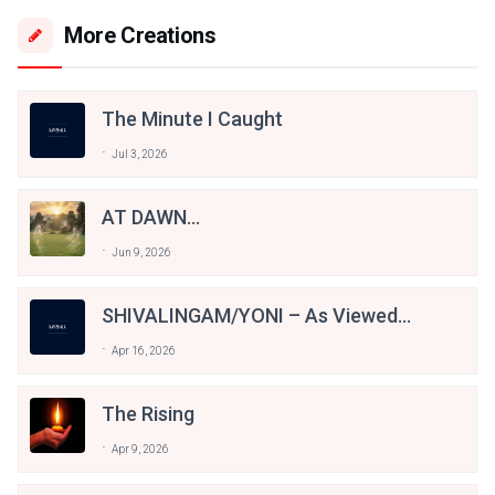
More Creations
The Minute I Caught
Jul 3, 2026
AT DAWN...
Jun 9, 2026
SHIVALINGAM/YONI – As Viewed
During A Flight Of Imagination
Apr 16, 2026
The Rising
Apr 9, 2026