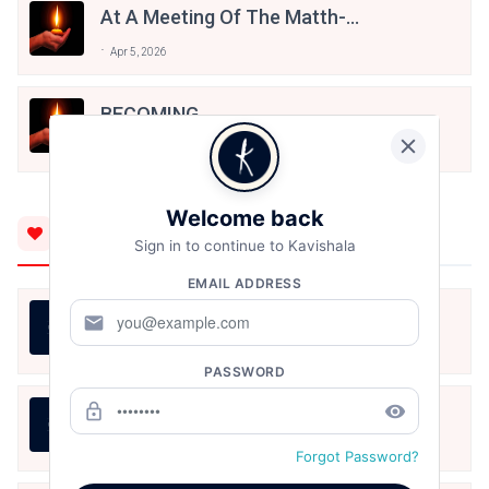
At A Meeting Of The Matth-
Acharyas....
Apr 5, 2026
BECOMING....
Apr 5, 2026
Welcome back
You'll Also Like
Sign in to continue to Kavishala
EMAIL ADDRESS
LIFE IS LIKE THAT
mail
KISHORE
Aug 7, 2026
PASSWORD
lock_outline
remove_red_eye
जीवन का रिश्ता
KISHORE
Aug 7, 2026
Forgot Password?