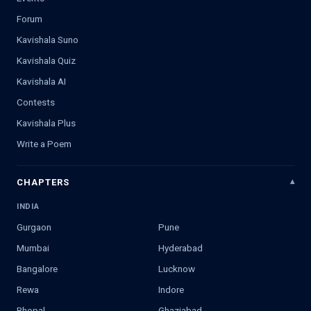
Forum
Kavishala Suno
Kavishala Quiz
Kavishala AI
Contests
Kavishala Plus
Write a Poem
CHAPTERS
INDIA
Gurgaon
Pune
Mumbai
Hyderabad
Bangalore
Lucknow
Rewa
Indore
Bhopal
Ghaziabad