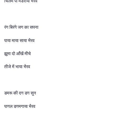
चिलम पी मंडराया भैरव
रंग बिरंगे जग का सपना
पाया माया साया भैरव
झूमा दो आँखें मीचे
तीजे में भाया भैरव
डमरू की दग डग सुन
पागल डगमगाया भैरव