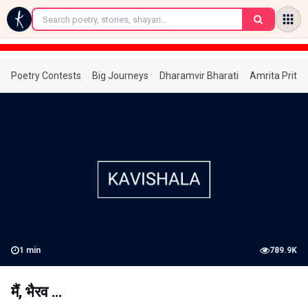
←
Poetry Contests
Big Journeys
Dharamvir Bharati
Amrita Prita
1
min
789.9K
मैं, भैरव …