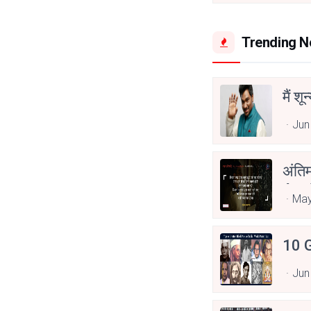
Trending 
मैं शू
Jun
अंति
Asp
May
10 G
Jun