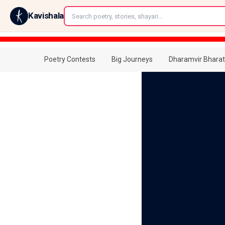
←
Kavishala
Poetry Contests
Big Journeys
Dharamvir Bharat