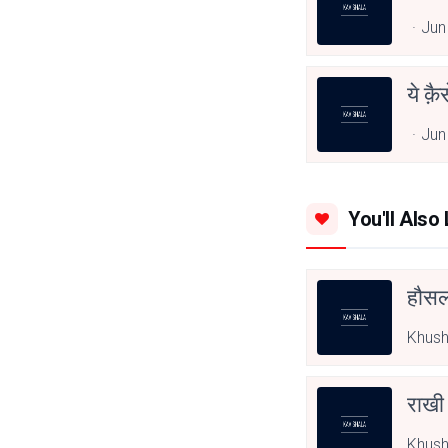
Jun
ये क़
Jun
You'll Also 
हौसला
Khush
राखी
Khush