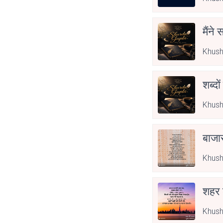
मैंने
Khush
शब्दो
Khush
बाजा
Khush
शहर
Khush