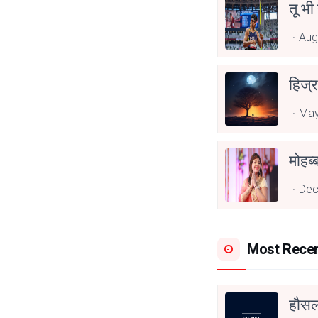
तू भी
Aug
हिज्र
May
Dec
Most Rece
हौसला