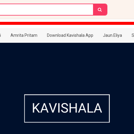
i
Amrita Pritam
Download Kavishala App
Jaun.Eliya
S