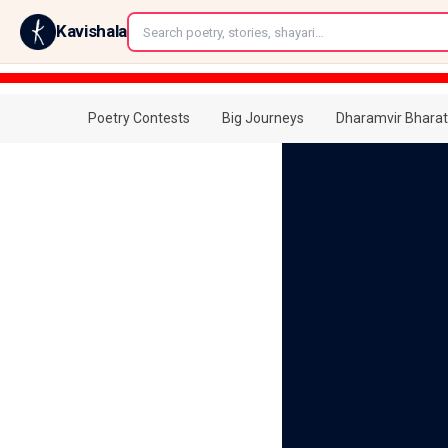
←
Kavishala
Poetry Contests
Big Journeys
Dharamvir Bharat