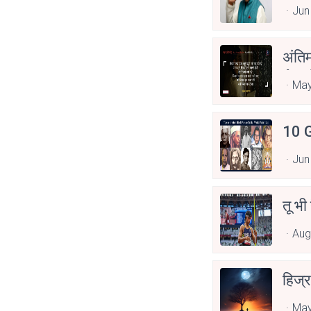
Jun
अंति
Asp
May
10 G
Jun
तू भी
Aug
हिज्र
May