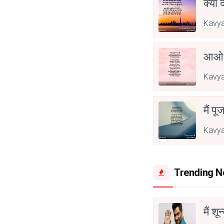
क्या 
Kavya
आओ 
Kavya
मैं पू
Kavya
Trending 
मैं शू