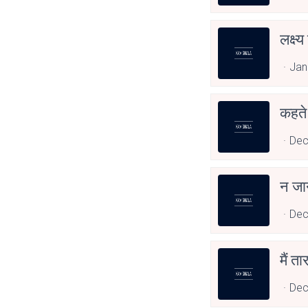
लक्ष्
Jan
कहते
Dec
न जान
Dec
मैं ता
Dec