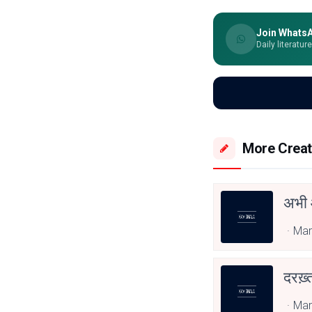
Join Whats
Daily literatur
More Creat
अभी 
Mar
दरख़्
Mar