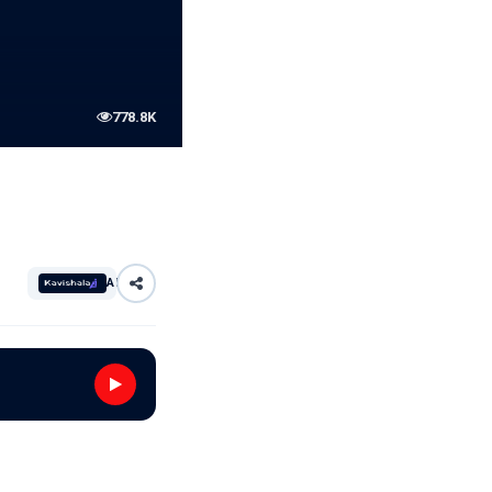
778.8K
AI