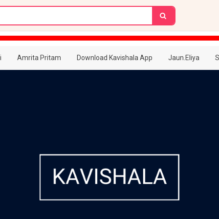
i
Amrita Pritam
Download Kavishala App
Jaun.Eliya
S