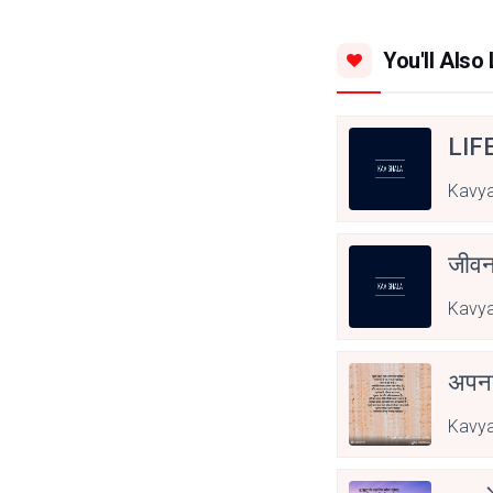
You'll Also 
LIF
Kavya
जीवन
Kavya
अपनत
Kavya