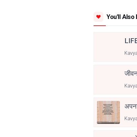
You'll Also 
LIF
Kavya
जीवन
Kavya
अपनत
Kavya