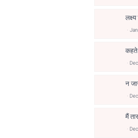
लक्ष्
Jan
कहते
Dec
न जान
Dec
मैं ता
Dec