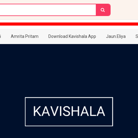
i
Amrita Pritam
Download Kavishala App
Jaun.Eliya
S