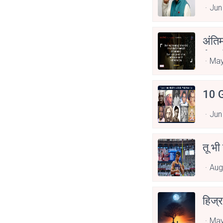
Jun
अंति
Asp
May
10 G
Jun
तू भी
Aug
हिज्र
May