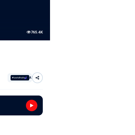
765.4K
AI