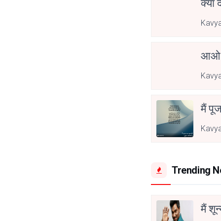
क्या 
Kavya
आओ 
Kavya
मैं पू
Kavya
Trending 
मैं शू