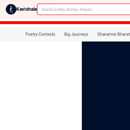
←
Kavishala
Poetry Contests
Big Journeys
Dharamvir Bharat