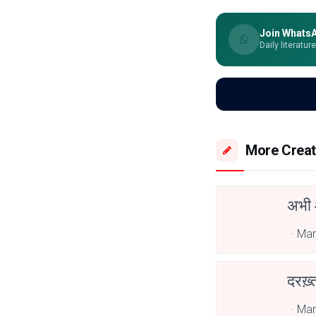
Join Whats
Daily literatur
More Creat
अभी 
Mar
दरख़्
Mar