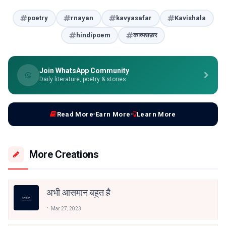
poetry
rnayan
kavyasafar
Kavishala
hindipoem
काव्यसफ़र
Join WhatsApp Community
Daily literature, poetry & stories
Read More
Earn More
Learn More
More Creations
अभी आसमान बहुत है
Mar 27, 2023