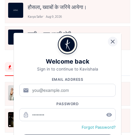
हौसला, ख्वाबों के जरिये आयेगा।
Kavya Safar
Aug 9, 2026
राखी — एक अधूरी डोरी
Kavya Safar
Aug 9, 2026
Welcome back
Trending Now
Sign in to continue to Kavishala
EMAIL ADDRESS
मैं शून्य पे सवार हूँ
mail
Jun 16, 2020
PASSWORD
lock_outline
remove_red_eye
अंतिम ऊँचाई - कुँवर नारायण | Stay Home
Stay Safe | TVF's Aspirants
May 8, 2021
Forgot Password?