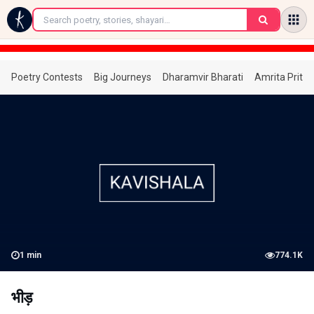
←
Poetry Contests
Big Journeys
Dharamvir Bharati
Amrita Prita
1
min
774.1K
भीड़