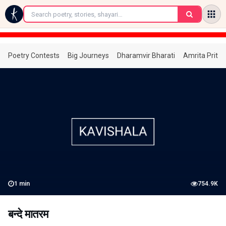
←
Poetry Contests
Big Journeys
Dharamvir Bharati
Amrita Prita
1
min
754.9K
बन्दे मातरम