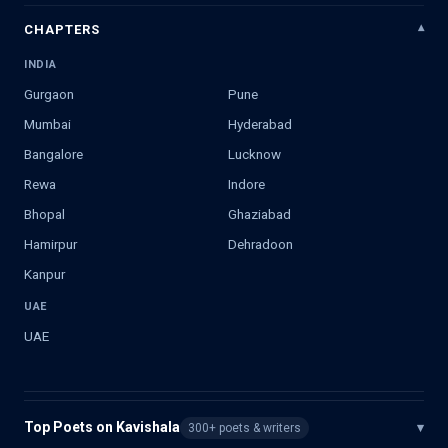
CHAPTERS
INDIA
Gurgaon
Pune
Mumbai
Hyderabad
Bangalore
Lucknow
Rewa
Indore
Bhopal
Ghaziabad
Hamirpur
Dehradoon
Kanpur
UAE
UAE
Top Poets on Kavishala
▾
300+ poets & writers