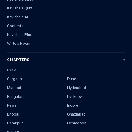
Kavishala Quiz
Kavishala AI
Contests
Kavishala Plus
Write a Poem
CHAPTERS
INDIA
Gurgaon
Pune
Mumbai
Hyderabad
Bangalore
Lucknow
Rewa
Indore
Bhopal
Ghaziabad
Hamirpur
Dehradoon
Kanpur