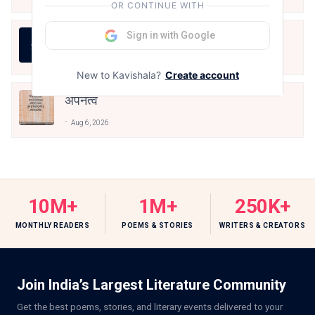
OR CONTINUE WITH
Sign in with Google
जीवन का रिश्ता
Aug 7, 2026
New to Kavishala?
Create account
अपनत्व
Aug 6, 2026
10M+
1M+
250K+
MONTHLY READERS
POEMS & STORIES
WRITERS & CREATORS
Join India’s Largest Literature Community
Get the best poems, stories, and literary events delivered to your