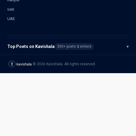
UAE
UAE
Top Poets on Kavishala
▾
300+ poets & writers
©
2026
Kavishala. All rights reserved.