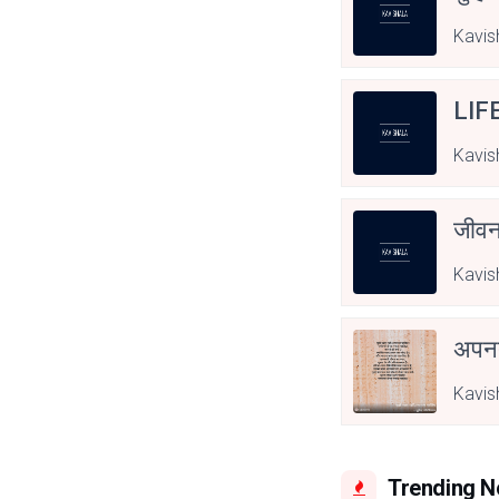
Kavis
LIF
Kavis
जीवन
Kavis
अपनत
Kavis
Trending 