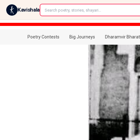
←
Kavishala
Poetry Contests
Big Journeys
Dharamvir Bharat