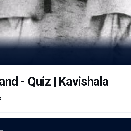
nd - Quiz | Kavishala
z
ost