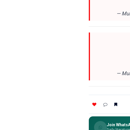
— Mun
— Mun
Join Whats
Daily literatur