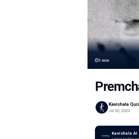
1
min
Premcha
Kavishala Qui
Jul 30, 2020
Kavishala AI
Listen to this p