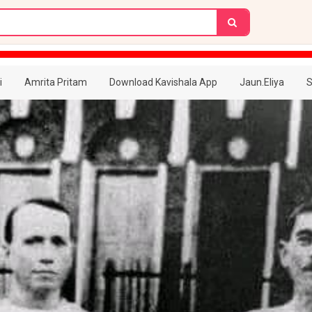
i
Amrita Pritam
Download Kavishala App
Jaun.Eliya
S