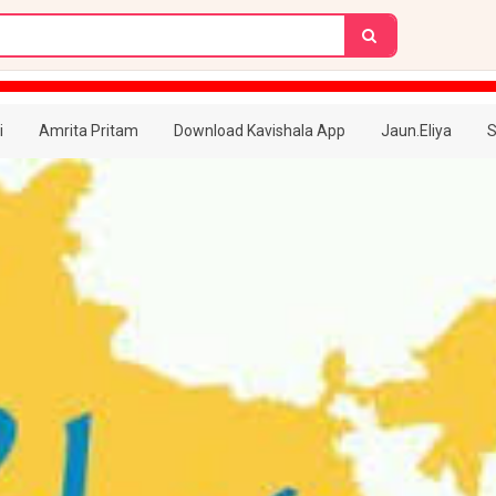
i
Amrita Pritam
Download Kavishala App
Jaun.Eliya
S