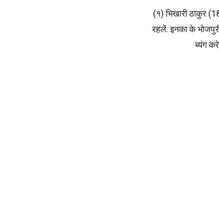
(१) भिखारी ठाकुर (
रहलें. इनका के भोजपु
ब्यंग 