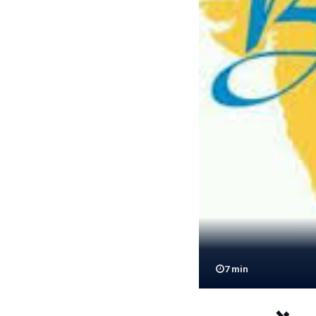
7
min