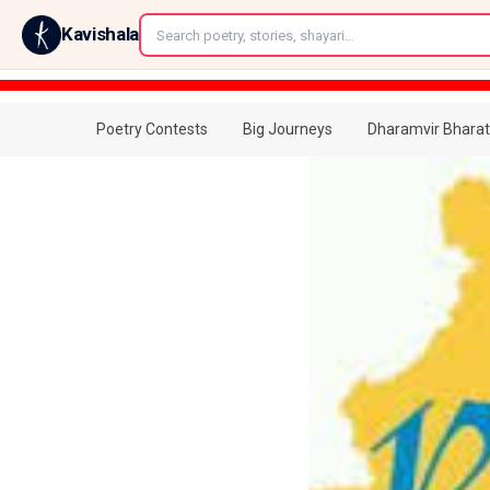
←
Kavishala
Poetry Contests
Big Journeys
Dharamvir Bharat