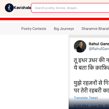
←
Kavishala
Poetry Contests
Big Journeys
Dharamvir Bharat