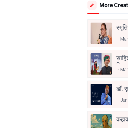
More Creat
स्मृत
Mar
साहित
लिए स
Mar
डॉ. स
Jun
कहाव