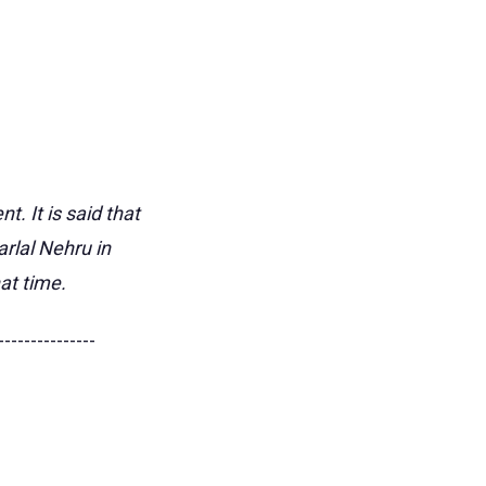
. It is said that
rlal Nehru in
at time.
---------------