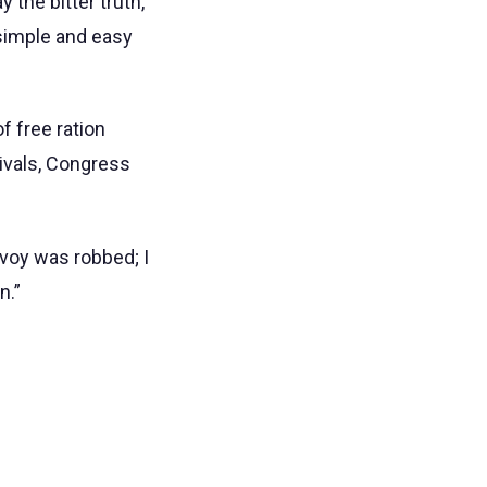
the bitter truth,
 simple and easy
f free ration
ivals, Congress
nvoy was robbed; I
n.”