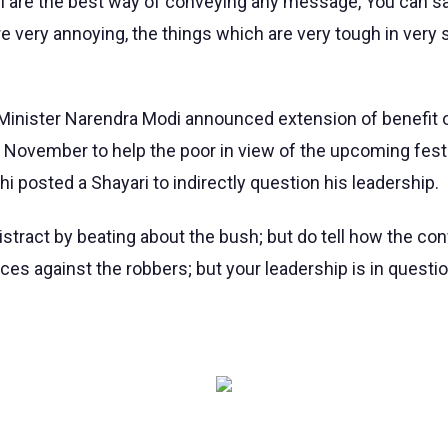
i are the best way of conveying any message, You can say 
re very annoying, the things which are very tough in very
Minister Narendra Modi announced extension of benefit o
 November to help the poor in view of the upcoming fest
i posted a Shayari to indirectly question his leadership.
istract by beating about the bush; but do tell how the co
ces against the robbers; but your leadership is in questio