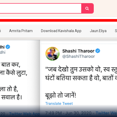
i
Amrita Pritam
Download Kavishala App
Jaun.Eliya
S