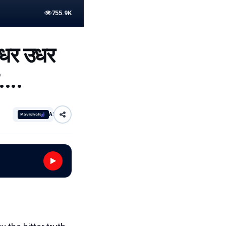
755.9K
 इधर उधर
....
AI