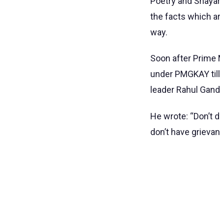
Poetry and Shayar
the facts which a
way.
Soon after Prime 
under PMGKAY till
leader Rahul Gandh
He wrote: “Don’t d
don’t have grievan