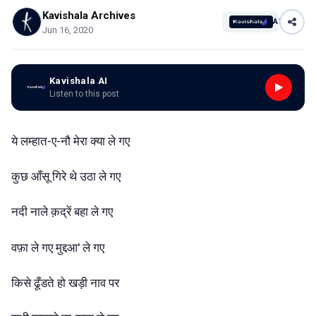
Kavishala Archives
AI
Jun 16, 2020
Kavishala AI
Listen to this post
ये
लम्हात-ए-नौ
मेरा
क्या
ले
गए
कुछ
आँसू
गिरे
थे
उठा
ले
गए
नदी
नाले
क़द्रें
बहा
ले
गए
वफ़ा
ले
गए
मुद्दआ'
ले
गए
किसे
ढूँडते
हो
खड़ी
नाव
पर