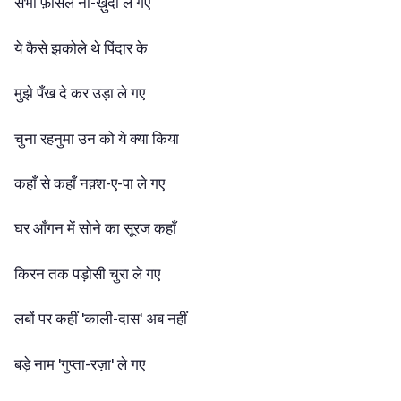
सभी
फ़ासले
ना-ख़ुदा
ले
गए
ये
कैसे
झकोले
थे
पिंदार
के
मुझे
पँख
दे
कर
उड़ा
ले
गए
चुना
रहनुमा
उन
को
ये
क्या
किया
कहाँ
से
कहाँ
नक़्श-ए-पा
ले
गए
घर
आँगन
में
सोने
का
सूरज
कहाँ
किरन
तक
पड़ोसी
चुरा
ले
गए
लबों
पर
कहीं
'काली-दास'
अब
नहीं
बड़े
नाम
'गुप्ता-रज़ा'
ले
गए