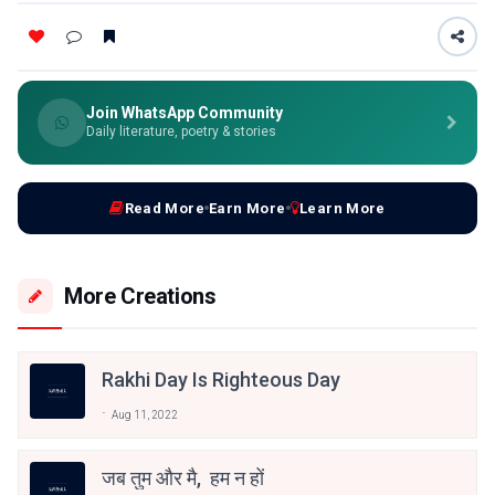
Join WhatsApp Community
Daily literature, poetry & stories
Read More
Earn More
Learn More
More Creations
Rakhi Day Is Righteous Day
Aug 11, 2022
जब तुम और मै, हम न हों