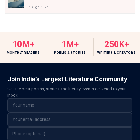
Aug 6, 2026
10M+
1M+
250K+
MONTHLY READERS
POEMS & STORIES
WRITERS & CREATORS
Join India’s Largest Literature Community
Get the best poems, stories, and literary events delivered to your
inbox.