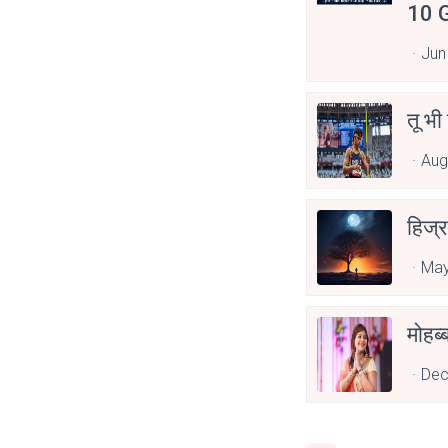
10 G
Jun
तू भी
Aug
हिज्र
May
Dec