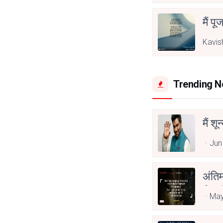
मैं पू
Kavis
Trending 
मैं शू
Jun
अंति
Asp
May