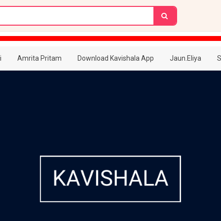
i
Amrita Pritam
Download Kavishala App
Jaun.Eliya
S