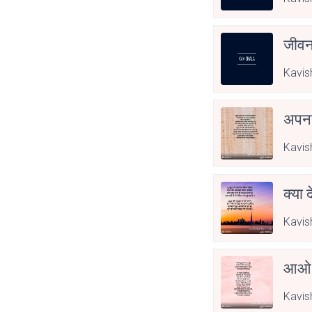
जीवन
Kavis
अपनत
Kavis
क्या 
Kavis
आओ 
Kavis