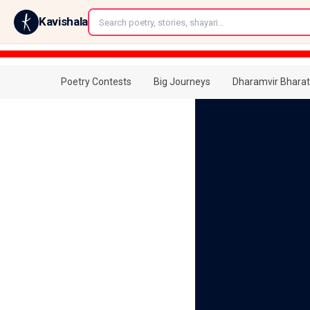
←
Kavishala
Poetry Contests
Big Journeys
Dharamvir Bharat