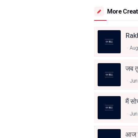
More Creat
Rak
Aug
जब त
Jun
मैं स
Jun
आज त