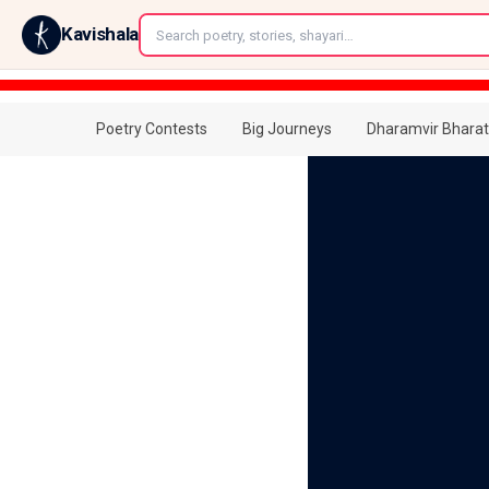
←
Kavishala
Poetry Contests
Big Journeys
Dharamvir Bharat