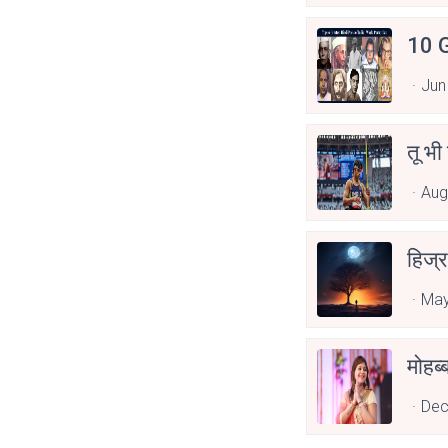
10 G
Jun
तू भी
Aug
हिज्र
May
Dec