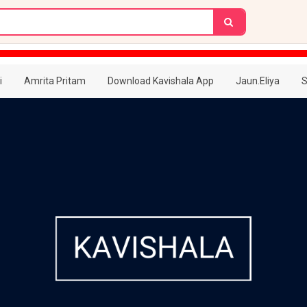
i
Amrita Pritam
Download Kavishala App
Jaun.Eliya
S