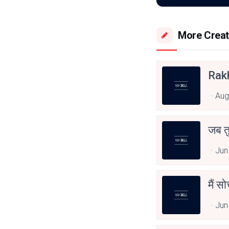
More Creat
Rak
Aug
जब त
Jun
मैं स
Jun