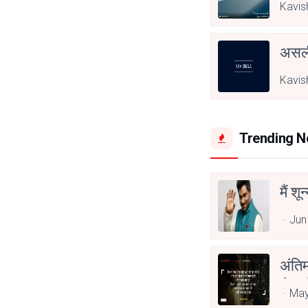
Kavis
असली
Kavis
Trending 
मैं शू
Jun
अंति
Asp
May