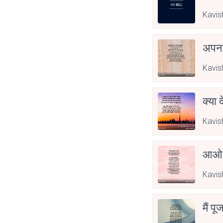
Kavis
अपनत
Kavis
क्या 
Kavis
आओ 
Kavis
मैं पू