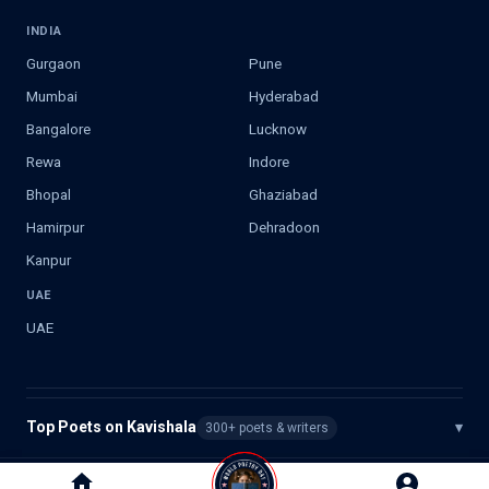
INDIA
Gurgaon
Pune
Mumbai
Hyderabad
Bangalore
Lucknow
Rewa
Indore
Bhopal
Ghaziabad
Hamirpur
Dehradoon
Kanpur
UAE
UAE
Top Poets on Kavishala
▾
300+ poets & writers